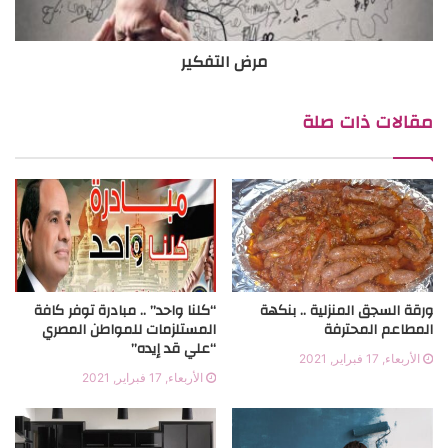
مرض التفكير
مقالات ذات صلة
ورقة السجق المنزلية .. بنكهة
“كلنا واحد” .. مبادرة توفر كافة
المطاعم المحترفة
المستلزمات للمواطن المصري
“علي قد إيده”
الأربعاء, 17 فبراير, 2021
الأربعاء, 17 فبراير, 2021