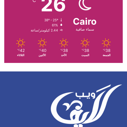
26
℃
Cairo
38º - 25º
61%
سماء صافية
2.44 كيلومتر/ساعة
42
40
38
38
38
℃
℃
℃
℃
℃
الجمعة
السبت
الأحد
الأثنين
الثلاثاء