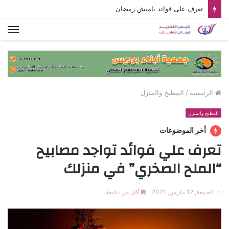
تعرف على فوائد ياميش رمضان
الق
الرئيسية
/
المطبخ والمنزل
المطبخ والمنزل
أخر الموضوعات
تعرف علي فوائد تواجد مصابيح
“الملح الصخري” في منزلك
الجمعة, 12 مارس, 2021
أقل من دقيقة