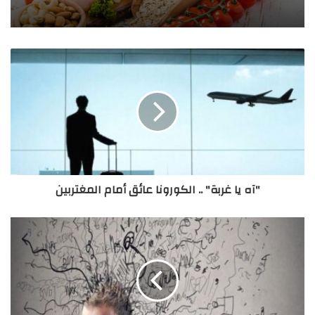
تساعد على الاسترخاء والشعور بالطمأنينة والهدوء.
تستخدم كديكور جمال للمنزل سواء كان تحفة فنية أو مصباح.
كيف نُحضِّر لعزومات رمضان؟
"آه يا غربة" .. الكورونا عائق أمام المغتربين