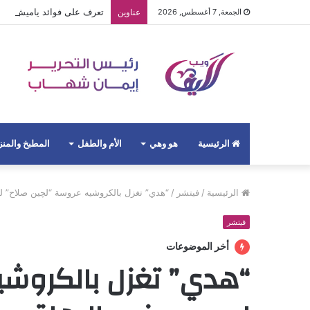
تعرف على فوائد ياميش رم
الجمعة, 7 أغسطس, 2026
عناوين
الرئيسية
هو وهي
الأم والطفل
المطبخ والمن
الرئيسية
/
فيتشر
/
“هدي” تغزل بالكروشيه عروسة “لچين صلاح” ل
فيتشر
أخر الموضوعات
“هدي” تغزل بالكروشي