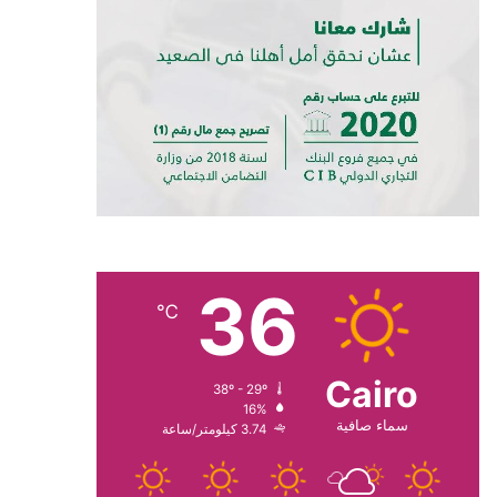
36
℃
Cairo
38º - 29º
16%
سماء صافية
3.74 كيلومتر/ساعة