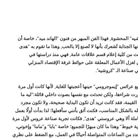
يه” المحشوة, فهذا الفن المبهر من فنون “الهاند ميد”، خاصة أن
لجذابة تُشعرك بأنها لا تُصنع إلا بالحب, وهذا ما تقوم به “هدى
ادي” التي تبلغ من العمر 22 عاماً, تخرجت من كلية إعلام قسم علاقات عامة, فهي منذ دراستها في
 لغزل الأعمال المعلقة على حوائط غرفة الإقتصاد المنزلي
 صناعة الـ “كروشيه”.
ع عرائس “إيموجرومي” حينها أعجبتها للغاية, لأنها كانت أول مرة
ررت شراءها، ولكن تحدثت مع نفسها بصوت داخلي قائلة:”ليه ما
لقيمة، فقد كانت تريد أن تكون البداية صحيحة، ولا تكون مجرد
فعله بالشكل المناسب، فكنت أثق بأنني سأفعلها؛ لذا بدأت أولًا بعمل
كاملة ألا وهي عروستي “هدى”, فكانت تجربة صناعة عروس لأول مرة
خيوط” وهذا ما كان مبهرًا للجميع؛ خاصة “بابا” و”ماما” وإخوتي،
عدد من الساعات المتواصلة أحيانًا في العمل، مع الضغط على نظري