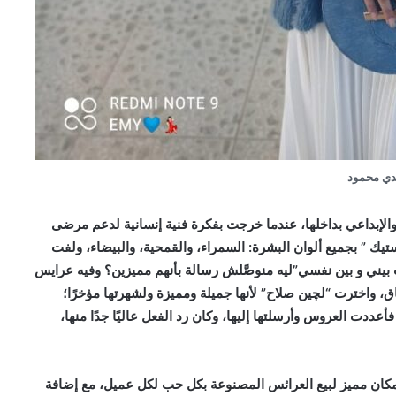
ي محمود
لإبداعي بداخلها، عندما خرجت بفكرة فنية إنسانية لدعم مرضى
يك ” بجميع ألوان البشرة: السمراء، والقمحية، والبيضاء، ولفت
يني و بين نفسي”ليه منوصَّلش رسالة بأنهم مميزين؟ وفيه عرايس
، واخترت “لچين صلاح” لأنها جميلة ومميزة ولشهرتها مؤخرًا؛
دت العروس وأرسلتها إليها، وكان رد الفعل عاليًا جدًا منها،
 مكان مميز لبيع العرائس المصنوعة بكل حب لكل عميل، مع إضافة