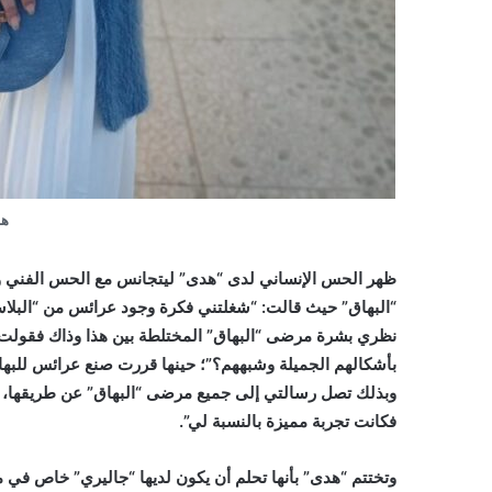
هد
ظهر الحس الإنساني لدى “هدى” ليتجانس مع الحس الفني وا
“البهاق” حيث قالت: “شغلتني فكرة وجود عرائس من “البلاست
نظري بشرة مرضى “البهاق” المختلطة بين هذا وذاك فقولت ب
بأشكالهم الجميلة وشبههم؟”؛ حينها قررت صنع عرائس للبهاق
وبذلك تصل رسالتي إلى جميع مرضى “البهاق” عن طريقها، فأعد
فكانت تجربة مميزة بالنسبة لي”.
وتختتم “هدى” بأنها تحلم أن يكون لديها “جاليري” خاص في