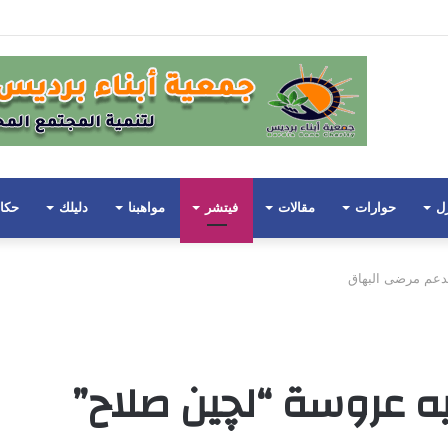
ضان
زل
حوارات
مقالات
فيتشر
مواهبنا
دليلك
حكا
دعم مرضى البهاق
ه عروسة “لچين صلاح”