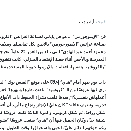
كتبت:
أية رجب
فن “الإيموجورمي” .. هو فن ياباني لصناعة العرائس “الكروش
صناعة عرائس “الإيمورجورمي” بالأيدي بكل تفاصيلها وملامحها ا
محمود أحمد عبد اله
المدرسة وبالأخص أثناء حصة الإقتصاد المنزلي، كانت تتشوق
“بالكروشية: بنفسها، فتعلقت بالإبرة والخيوط المستخدمه في
ذات يوم ظهر أمام “هدي” إعلانًا على موقع “الفيس بوك ” لبي
ترى فيها عروسًا من الـ “كروشيه” تلفت نظرها وتبهرها؛ فق
أعملهاش بنفسي؟!”, بعدها قامت بشراء الخيوط ذات الأنواع ا
تجربة، وتضيف قائلة: ” كان عليَّ الإنجاز ونجاح ما أريد أن أ
شكل زرافة، ثم شكل كرتوني، والمرة الثالثة كانت عروسًا 
شيقة جدًا، وكان الجميل فيها أن “هدي” صنعت عروسًا “بشوية 
رغم خوفهم الدائم عليَّ؛ لتعبي واستغراق الوقت الطويل، و