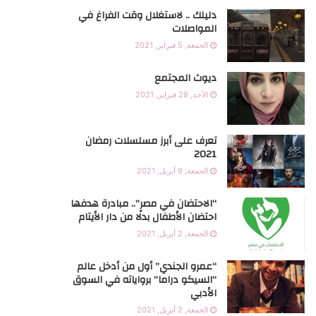
دليلك .. لاستغلال وقت الفراغ في
g
b
e
o
المواصلات
الجمعة, 5 فبراير, 2021
r
e
r
o
k
a
ديوث المجتمع
الأحد, 28 فبراير, 2021
m
تعرف على أبرز مسلسلات رمضان
2021
الجمعة, 9 أبريل, 2021
“الاحتضان في مصر”.. مبادرة هدفها
احتضان الأطفال بدلًا من دار الأيتام
الجمعة, 2 أبريل, 2021
“عمرو الجندي” أول من أدخل عالم
“السيكو دراما” برواياته في السوق
الأدبي
الجمعة, 2 أبريل, 2021