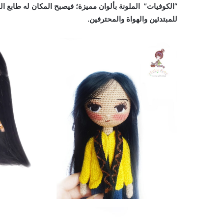
“الكوفيات” الملونة بألوان مميزة؛ فيصبح المكان له طابع البه
للمبتدئين والهواة والمحترفين.