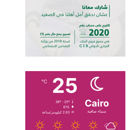
25
℃
Cairo
38º - 25º
61%
سماء صافية
2.63 كيلومتر/ساعة