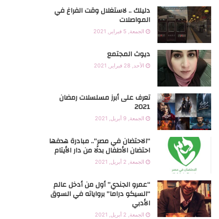
دليلك .. لاستغلال وقت الفراغ في
g
b
e
o
المواصلات
الجمعة, 5 فبراير, 2021
r
e
r
o
k
a
ديوث المجتمع
الأحد, 28 فبراير, 2021
m
تعرف على أبرز مسلسلات رمضان
2021
الجمعة, 9 أبريل, 2021
“الاحتضان في مصر”.. مبادرة هدفها
احتضان الأطفال بدلًا من دار الأيتام
الجمعة, 2 أبريل, 2021
“عمرو الجندي” أول من أدخل عالم
“السيكو دراما” برواياته في السوق
الأدبي
الجمعة, 2 أبريل, 2021