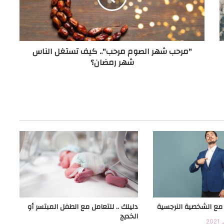
دليلك.. لتجنب بعض الأطعمة التى تسبب
العطش على السحور
"مرحب شهر الصوم مرحب".. كيف تستغل الناس
شهر رمضان؟
دليلك.. للأطعمة التى يجب تناولها على
السحور
دليلك.. لختم القرآن الكريم في رمضان
دليلك .. للتعرف علي الوصايا العشر لزواج
سعيد
دليلك .. لزرع الطموح عند طفلك
ل مع الشخصية النرجسية
دليلك .. للتعامل مع الطفل المبتسر أو
الخديج