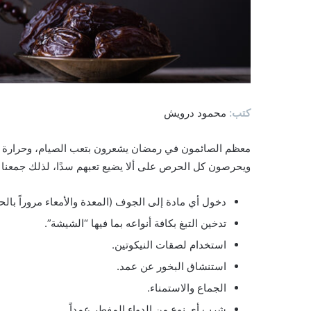
كتب:
محمود درويش
معظم الصائمون في رمضان يشعرون بتعب الصيام، وحرارة ال
ويحرصون كل الحرص على ألا يضيع تعبهم سدًا، لذلك جمعنا ل
دخول أي مادة إلى الجوف (المعدة والأمعاء مروراً با
تدخين التبغ بكافة أنواعه بما فيها “الشيشة”.
استخدام لصقات النيكوتين.
استنشاق البخور عن عمد.
الجماع والاستمناء.
شرب أي نوع من الدواء المفطر عمداً.