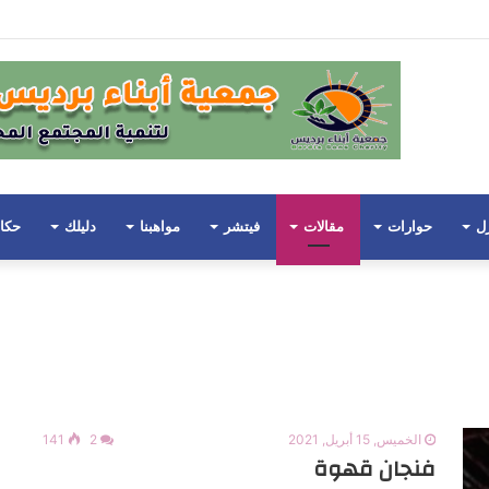
ضان
زل
حوارات
مقالات
فيتشر
مواهبنا
دليلك
حكا
الخميس, 15 أبريل, 2021
2
141
فنجان قهوة