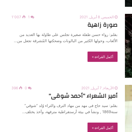
الخميس, 8 أبريل, 2021
1
1٬007
صورة زاهية
بقلم: رواء حسن طفلة صغيرة تجلس على طاولة بها العديد من
الألعاب، وحولها الكثير من البالونات وضحكتها المُشرقة تجعل من…
أكمل القراءة »
الأربعاء, 7 أبريل, 2021
0
396
أمير الشعراء “أحمد شوقى”
بقلم: سيد حاج فى مهد من مهاد الترف والثراء وُلد “شوقي”
سنة1869 , ونشأ في بيئة أرستقراطية مترفهة، وأخذ يختلف…
أكمل القراءة »