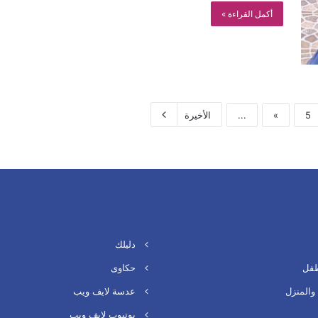
أكمل القراءة »
5
»
...
الأخيرة
دليلك
طفل
حكاوى
والمنزل
عدسة لايف ويب
يوتيوب لايف ويب