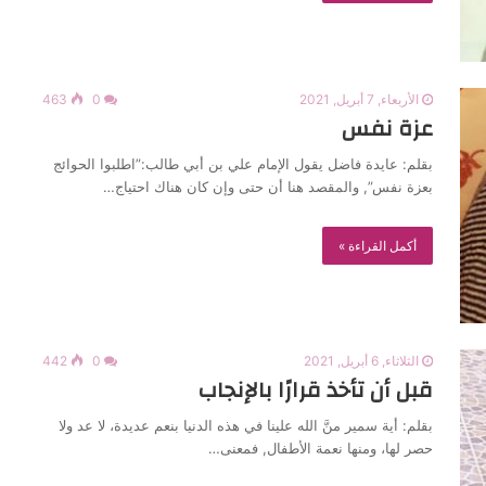
الأربعاء, 7 أبريل, 2021
0
463
عزة نفس
بقلم: عايدة فاضل يقول الإمام علي بن أبي طالب:”اطلبوا الحوائج
بعزة نفس”, والمقصد هنا أن حتى وإن كان هناك احتياج…
أكمل القراءة »
الثلاثاء, 6 أبريل, 2021
0
442
قبل أن تأخذ قرارًا بالإنجاب
بقلم: أية سمير منَّ الله علينا في هذه الدنيا بنعم عديدة، لا عد ولا
حصر لها، ومنها نعمة الأطفال, فمعنى…