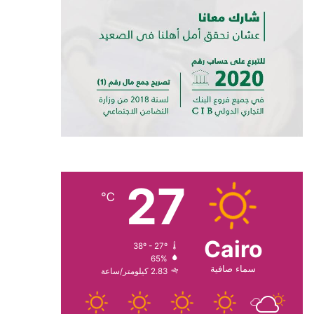
27
℃
Cairo
38º - 27º
65%
سماء صافية
2.83 كيلومتر/ساعة