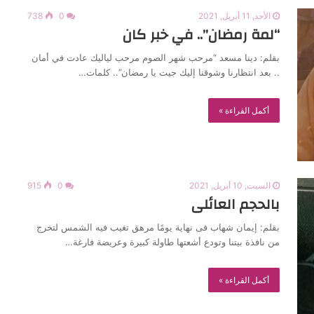
الأحد, 11 أبريل, 2021
0
738
“لمة رمضان”.. في خبر كان
بقلم: دينا مسعد “مرحب شهر الصوم مرحب لياليك عادت في أمان
.. بعد انتظارنا وشوقنا إليك جيت يا رمضان”.. كلمات…
أكمل القراءة »
السبت, 10 أبريل, 2021
0
915
بالحجم العائلى
بقلم: إيمان شهاب فى نهاية يومًا مرهق تغيب فيه الشمس لتخرج
من نافذة بيتنا وتودع أشعتها طاولة كبيرة وعريضة فارغة…
أكمل القراءة »