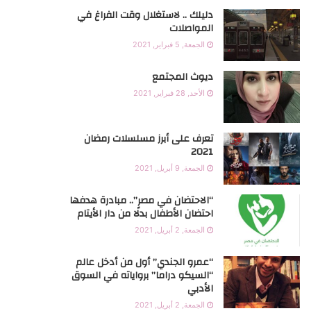
دليلك .. لاستغلال وقت الفراغ في
g
b
e
o
المواصلات
الجمعة, 5 فبراير, 2021
r
e
r
o
k
a
ديوث المجتمع
الأحد, 28 فبراير, 2021
m
تعرف على أبرز مسلسلات رمضان
2021
الجمعة, 9 أبريل, 2021
“الاحتضان في مصر”.. مبادرة هدفها
احتضان الأطفال بدلًا من دار الأيتام
الجمعة, 2 أبريل, 2021
“عمرو الجندي” أول من أدخل عالم
“السيكو دراما” برواياته في السوق
الأدبي
الجمعة, 2 أبريل, 2021