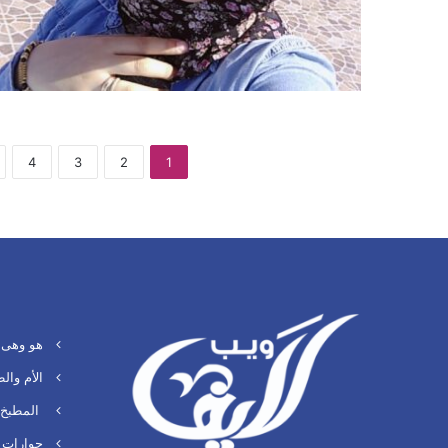
4
3
2
1
هو وهى
الأم وال
المطبخ 
حوارات