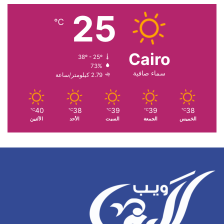
25
℃
Cairo
38º - 25º
73%
سماء صافية
2.79 كيلومتر/ساعة
40
38
39
39
38
℃
℃
℃
℃
℃
الخميس
الجمعة
السبت
الأحد
الأثنين