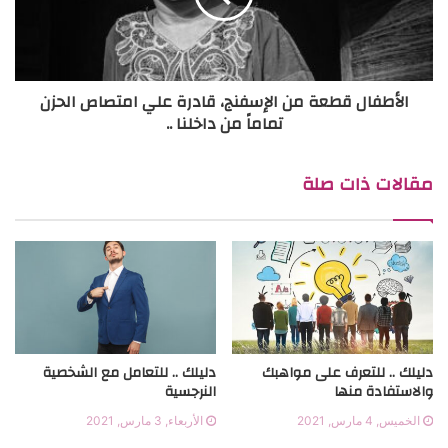
9- حل الخلافات بالشكل الصحيح:
حل الخلافات بأسلوب صحيح يقوي
التواصل والقرب بين الطرفين، ولكي يتم حل الخلافات بينهما بطريقة
سليمة، يجب اتباع تلك القاعدة “اسمعْ، احتوِ، تواصَلْ”.
الأطفال قطعة من الإسفنج، قادرة علي امتصاص الحزن
تماماً من داخلنا ..
10- الهدايا:
وهي المفتاح السحري لتجديد المشاعر، ورسم ابتسامة
على وجه شريك الحياة، وكذلك فإن رحلة سفر جديدة كفيلة
مقالات ذات صلة
بإسعادهما فترة، مهما كانت الخلافات بينهما.
دليلك .. للتعرف على مواهبك
دليلك .. للتعامل مع الشخصية
والاستفادة منها
النرجسية
الخميس, 4 مارس, 2021
الأربعاء, 3 مارس, 2021