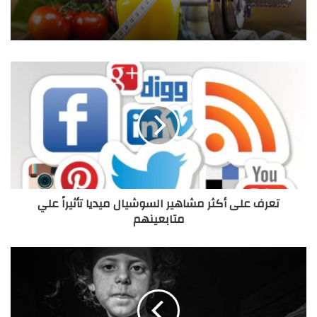
5- الذكاء العاطفي:
السر في الذكاء العاطفي هو أنه يجعل الطرف
الأول يصل إلى حل وسط مع الطرف الثاني، كما يمنحهما الطاقة
والإصرار على الوصول إلى حل يرضيهما ويريحهما.
6- الاهتمامات المشتركة:
من الأفضل أن يكون لدى الطرفين رياضة
أو هواية يمارسونها معًا، أو وقت يقضونه مع بعضهما بشكل ثابت، وأن
يكون لكل منهما وقت خاصّ يمارس فيه هوايته المختلفة عن شريكه.
7- العلاقة الحميمية:
من التفاصيل الأساسية لاستمرار الحب والمودة
بين الطرفين، أن تكون العلاقة الحميمية بينهما مستقرة، نابعة من
تعرف على أكثر مشاهير السوشيال ميديا تأثيراً علي
الحب الذي يجمعهما.
متابعينهم
8- قلة التوقعات:
كل شريك عليه أن يقلل التوقعات من الطرف
الآخر؛ وذلك لأن التوقعات تقتل العلاقة العاطفية وتخنقها، وتفرض
قيودًا مؤذية نفسيًّا على الطرفين، ويختفي الحب غير المشروط عندما
يتم وضع توقعات؛ لأنها تقوم بخنق العلاقة بقيود وشروط مجهِدة.