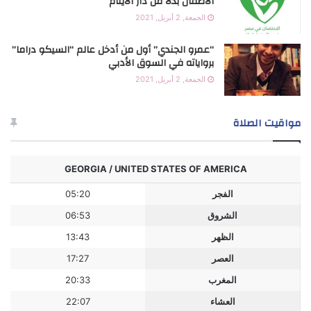
الأطفال بدلًا من دار الأيتام
الجمعة, 2 أبريل, 2021
“عمرو الجندي” أول من أدخل عالم “السيكو دراما”
برواياته في السوق الأدبي
الجمعة, 2 أبريل, 2021
مواقيت الصلاة
GEORGIA / UNITED STATES OF AMERICA
الفجر
05:20
الشروق
06:53
الظهر
13:43
العصر
17:27
المغرب
20:33
العشاء
22:07