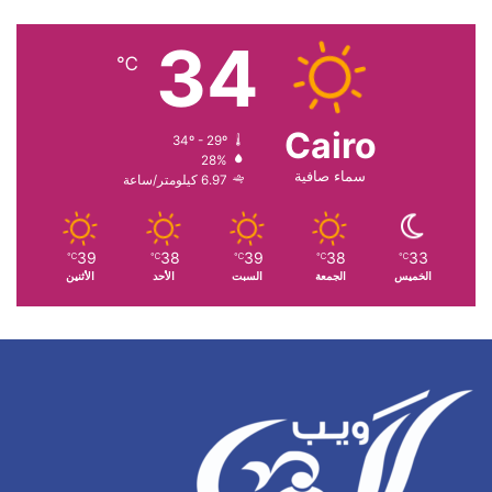
34
℃
Cairo
34º - 29º
28%
سماء صافية
6.97 كيلومتر/ساعة
39
38
39
38
33
℃
℃
℃
℃
℃
الخميس
الجمعة
السبت
الأحد
الأثنين